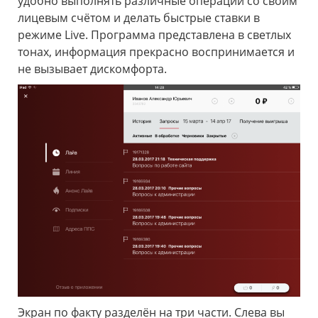
удобно выполнять различные операции со своим
лицевым счётом и делать быстрые ставки в
режиме Live. Программа представлена в светлых
тонах, информация прекрасно воспринимается и
не вызывает дискомфорта.
Экран по факту разделён на три части. Слева вы