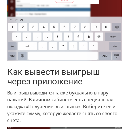
Как вывести выигрыш
через приложение
Выигрыш выводится также буквально в пару
нажатий. В личном кабинете есть специальная
вкладка «Получение выигрыша». Выберите её и
укажите сумму, которую желаете снять со своего
счёта.