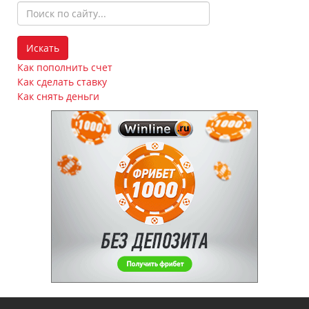
Поиск
по
фразе:
Искать
Как пополнить счет
Как сделать ставку
Как снять деньги