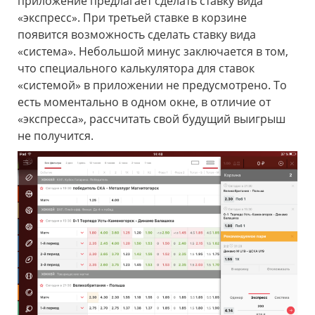
приложение предлагает сделать ставку вида
«экспресс». При третьей ставке в корзине
появится возможность сделать ставку вида
«система». Небольшой минус заключается в том,
что специального калькулятора для ставок
«системой» в приложении не предусмотрено. То
есть моментально в одном окне, в отличие от
«экспресса», рассчитать свой будущий выигрыш
не получится.