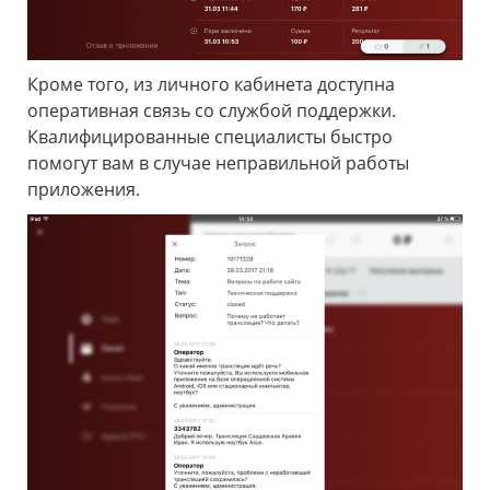
Кроме того, из личного кабинета доступна
оперативная связь со службой поддержки.
Квалифицированные специалисты быстро
помогут вам в случае неправильной работы
приложения.