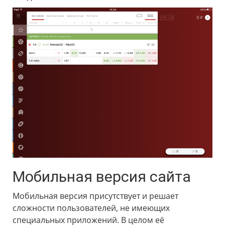
Мобильная версия сайта
Мобильная версия присутствует и решает
сложности пользователей, не имеющих
специальных приложений. В целом её