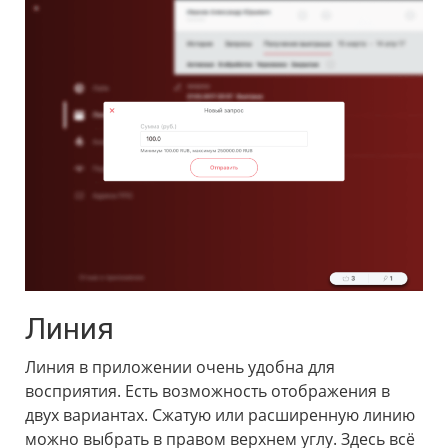
Линия
Линия в приложении очень удобна для
восприятия. Есть возможность отображения в
двух вариантах. Сжатую или расширенную линию
можно выбрать в правом верхнем углу. Здесь всё