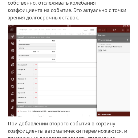
собственно, отслеживать колебания
коэффициента на событие. Это актуально с точки
зрения долгосрочных ставок.
При добавлении второго события в корзину
коэффициенты автоматически перемножаются, и