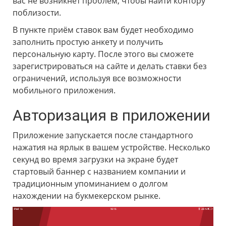
вас не возникнет проблем, чтобы найти контору
поблизости.
В пункте приём ставок вам будет необходимо
заполнить простую анкету и получить
персональную карту. После этого вы сможете
зарегистрироваться на сайте и делать ставки без
ограничений, используя все возможности
мобильного приложения.
Авторизация в приложении
Приложение запускается после стандартного
нажатия на ярлык в вашем устройстве. Несколько
секунд во время загрузки на экране будет
стартовый баннер с названием компании и
традиционным упоминанием о долгом
нахождении на букмекерском рынке.