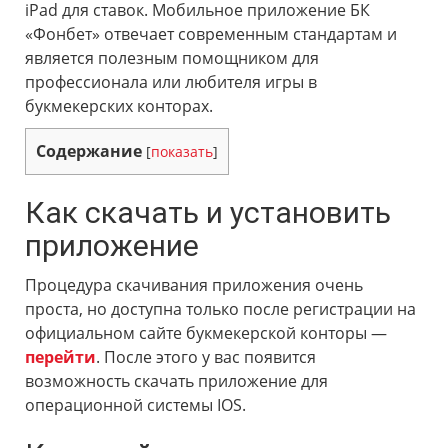
iPad для ставок. Мобильное приложение БК
«Фонбет» отвечает современным стандартам и
является полезным помощником для
профессионала или любителя игры в
букмекерских конторах.
Содержание
[
показать
]
Как скачать и установить
приложение
Процедура скачивания приложения очень
проста, но доступна только после регистрации на
официальном сайте букмекерской конторы —
перейти
. После этого у вас появится
возможность скачать приложение для
операционной системы IOS.