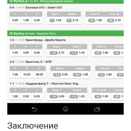
Заключение